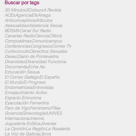
Buscar por tags
20 Minutos
3Colours
A Revista
ACEs
AgenciaEfe
Anega
Anticonceptivos
Artículos
Asexualidad
Asistencia Sexual
BDSMK
Canal Sur Radio
Canarias Radio
Ciencia
Clítoris
Compostimes
Comunicampus
Conferencias
Congresos
Correo TV
Curtocircuito
Derechos Sexuales
Deseo
Diario de Pontevedra
Diversidad
Diversidad Funcional
Documental
Eche Así
Educación Sexual
El Correo Gallego
El Español
El Mundo
El Progreso
Endometriosis
Entrevistas
Envejecimiento Activo
Espacio Emociona
Eyaculación Femenina
Faro de Vigo
Feminismo
Filias
Gciencia
Ginecología
IUNIVES
Internacional
Interviú
Juguetería Erótica
Jóvenes
La Opinión
La Región
La Rosaleda
La Voz de Galicia
Libros