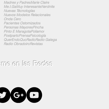
Madres y Padres
Marie Claire
Me.I.Ga
Muy Interesante
Nerdnite
Nuevas Técnologías
Nuevos Modelos Relacionales
Onda Cero
Pacientes Ostomizados
Personas Mayores
Pincha
Pinto E Maragota
Poliamor
Postparto
Prensa
Psicología
QuerEndo
Quo
Radio
Radio Galega
Radio Obradoiro
Revistas
eme en las Redes