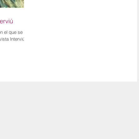
erviú
en el que se le
ista Interviú,