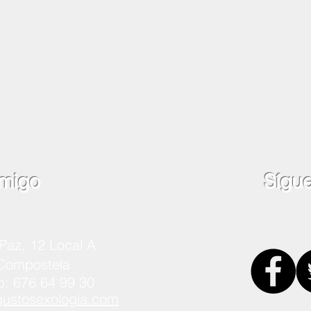
migo
Sígu
Paz, 12 Local A
 Compostela
p: 676 64 99 30
stosexologia.com