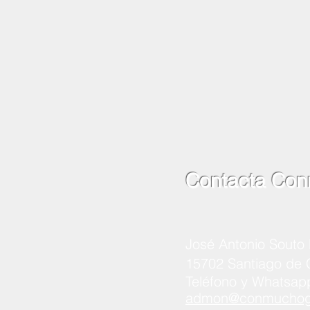
Contacta Con
José Antonio Souto 
15702 Santiago de
Teléfono y Whatsap
admon@conmuchogu