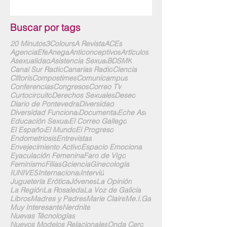
Buscar por tags
20 Minutos
3Colours
A Revista
ACEs
AgenciaEfe
Anega
Anticonceptivos
Artículos
Asexualidad
Asistencia Sexual
BDSMK
Canal Sur Radio
Canarias Radio
Ciencia
Clítoris
Compostimes
Comunicampus
Conferencias
Congresos
Correo TV
Curtocircuito
Derechos Sexuales
Deseo
Diario de Pontevedra
Diversidad
Diversidad Funcional
Documental
Eche Así
Educación Sexual
El Correo Gallego
El Español
El Mundo
El Progreso
Endometriosis
Entrevistas
Envejecimiento Activo
Espacio Emociona
Eyaculación Femenina
Faro de Vigo
Feminismo
Filias
Gciencia
Ginecología
IUNIVES
Internacional
Interviú
Juguetería Erótica
Jóvenes
La Opinión
La Región
La Rosaleda
La Voz de Galicia
Libros
Madres y Padres
Marie Claire
Me.I.Ga
Muy Interesante
Nerdnite
Nuevas Técnologías
Nuevos Modelos Relacionales
Onda Cero