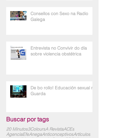
Consellos con Sexo na Radio
Galega
Entrevista no Convivir do día
sobre violencia obstétrica
De bo rollo! Educación sexual na
Guarda
Buscar por tags
20 Minutos
3Colours
A Revista
ACEs
AgenciaEfe
Anega
Anticonceptivos
Artículos