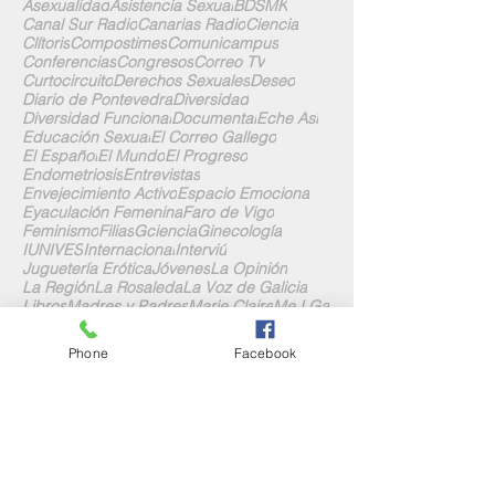
Asexualidad
Asistencia Sexual
BDSMK
Canal Sur Radio
Canarias Radio
Ciencia
Clítoris
Compostimes
Comunicampus
Conferencias
Congresos
Correo TV
Curtocircuito
Derechos Sexuales
Deseo
Diario de Pontevedra
Diversidad
Diversidad Funcional
Documental
Eche Así
Educación Sexual
El Correo Gallego
El Español
El Mundo
El Progreso
Endometriosis
Entrevistas
Envejecimiento Activo
Espacio Emociona
Eyaculación Femenina
Faro de Vigo
Feminismo
Filias
Gciencia
Ginecología
IUNIVES
Internacional
Interviú
Juguetería Erótica
Jóvenes
La Opinión
La Región
La Rosaleda
La Voz de Galicia
Libros
Madres y Padres
Marie Claire
Me.I.Ga
Muy Interesante
Nerdnite
Nuevas Técnologías
Phone
Facebook
Nuevos Modelos Relacionales
Onda Cero
Pacientes Ostomizados
Personas Mayores
Pincha
Pinto E Maragota
Poliamor
Postparto
Prensa
Psicología
QuerEndo
Quo
Radio
Radio Galega
Radio Obradoiro
Revistas
Sígueme en las Redes