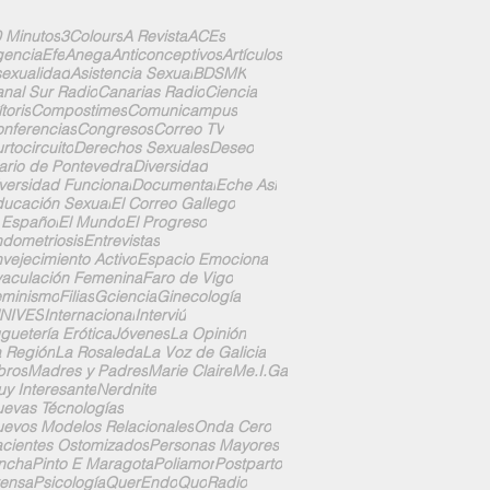
 Minutos
3Colours
A Revista
ACEs
enciaEfe
Anega
Anticonceptivos
Artículos
exualidad
Asistencia Sexual
BDSMK
nal Sur Radio
Canarias Radio
Ciencia
ítoris
Compostimes
Comunicampus
nferencias
Congresos
Correo TV
rtocircuito
Derechos Sexuales
Deseo
ario de Pontevedra
Diversidad
versidad Funcional
Documental
Eche Así
ucación Sexual
El Correo Gallego
 Español
El Mundo
El Progreso
dometriosis
Entrevistas
vejecimiento Activo
Espacio Emociona
aculación Femenina
Faro de Vigo
eminismo
Filias
Gciencia
Ginecología
UNIVES
Internacional
Interviú
guetería Erótica
Jóvenes
La Opinión
 Región
La Rosaleda
La Voz de Galicia
bros
Madres y Padres
Marie Claire
Me.I.Ga
y Interesante
Nerdnite
evas Técnologías
evos Modelos Relacionales
Onda Cero
cientes Ostomizados
Personas Mayores
ncha
Pinto E Maragota
Poliamor
Postparto
ensa
Psicología
QuerEndo
Quo
Radio