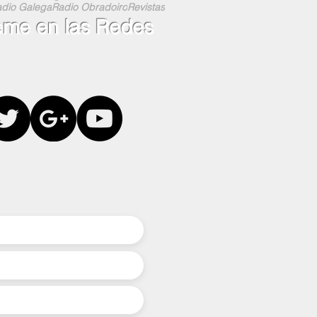
dio Galega
Radio Obradoiro
Revistas
eme en las Redes