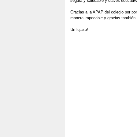
segura y saludable y claves educativ
Gracias a la APAP del colegio por po
manera impecable y gracias también a
Un lujazo!