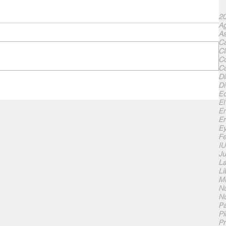
20
Ag
As
Ca
Cl
Co
Cu
Di
Di
Ed
El
En
En
Ey
F
I
Ju
La
Li
Mu
Nu
Nu
Pa
Pi
Pr