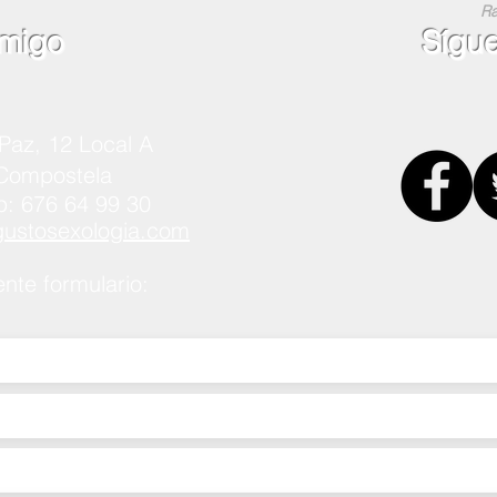
Ra
migo
Sígu
Paz, 12 Local A
 Compostela
p: 676 64 99 30
stosexologia.com
ente formulario: