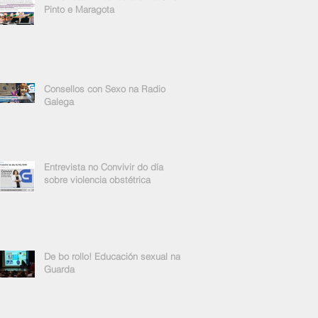
Pinto e Maragota
Consellos con Sexo na Radio
Galega
Entrevista no Convivir do día
sobre violencia obstétrica
De bo rollo! Educación sexual na
Guarda