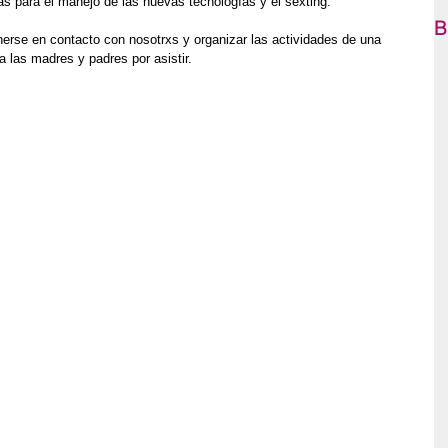
as para el manejo de las nuevas tecnologías y el sexting.
B
nerse en contacto con nosotrxs y organizar las actividades de una 
 las madres y padres por asistir.