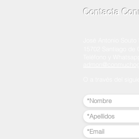
Contacta Con
José Antonio Souto 
15702 Santiago de
Teléfono y Whatsap
admon@conmuchogu
O a través del sigui