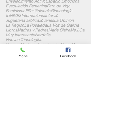
Envejecimiento Activo
Espacio Emociona
Eyaculación Femenina
Faro de Vigo
Feminismo
Filias
Gciencia
Ginecología
IUNIVES
Internacional
Interviú
Juguetería Erótica
Jóvenes
La Opinión
La Región
La Rosaleda
La Voz de Galicia
Libros
Madres y Padres
Marie Claire
Me.I.Ga
Muy Interesante
Nerdnite
Nuevas Técnologías
Nuevos Modelos Relacionales
Onda Cero
Pacientes Ostomizados
Personas Mayores
Pincha
Pinto E Maragota
Poliamor
Postparto
Phone
Facebook
Prensa
Psicología
QuerEndo
Quo
Radio
Radio Galega
Radio Obradoiro
Revistas
Sígueme en las Redes
Contacta Conmigo
José Antonio Souto Paz, 12 Local A
15702 Santiago de Compostela
Teléfono y Whatsapp:
676 64 99 30
admon@conmuchogustosexologia.com