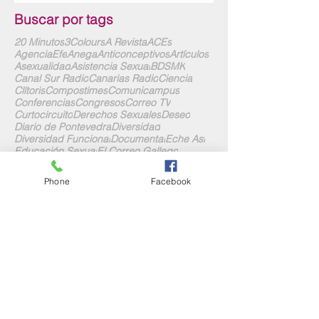
Buscar por tags
20 Minutos
3Colours
A Revista
ACEs
AgenciaEfe
Anega
Anticonceptivos
Artículos
Asexualidad
Asistencia Sexual
BDSMK
Canal Sur Radio
Canarias Radio
Ciencia
Clítoris
Compostimes
Comunicampus
Conferencias
Congresos
Correo TV
Curtocircuito
Derechos Sexuales
Deseo
Diario de Pontevedra
Diversidad
Diversidad Funcional
Documental
Eche Así
Educación Sexual
El Correo Gallego
El Español
El Mundo
El Progreso
Endometriosis
Entrevistas
Phone
Facebook
Envejecimiento Activo
Espacio Emociona
Eyaculación Femenina
Faro de Vigo
Feminismo
Filias
Gciencia
Ginecología
IUNIVES
Internacional
Interviú
Juguetería Erótica
Jóvenes
La Opinión
La Región
La Rosaleda
La Voz de Galicia
Libros
Madres y Padres
Marie Claire
Me.I.Ga
Muy Interesante
Nerdnite
Nuevas Técnologías
Nuevos Modelos Relacionales
Onda Cero
Pacientes Ostomizados
Personas Mayores