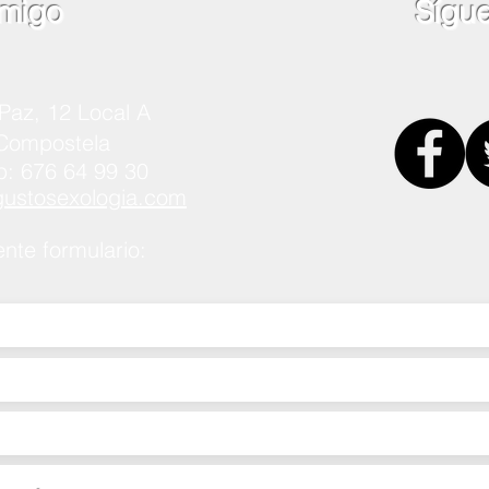
migo
Sígu
Paz, 12 Local A
 Compostela
p: 676 64 99 30
stosexologia.com
ente formulario: