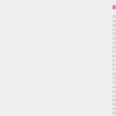
B
20
Ag
As
Ca
Cl
Co
Cu
Di
Di
Ed
El
En
En
Ey
F
I
Ju
La
Li
Mu
Nu
Nu
Pa