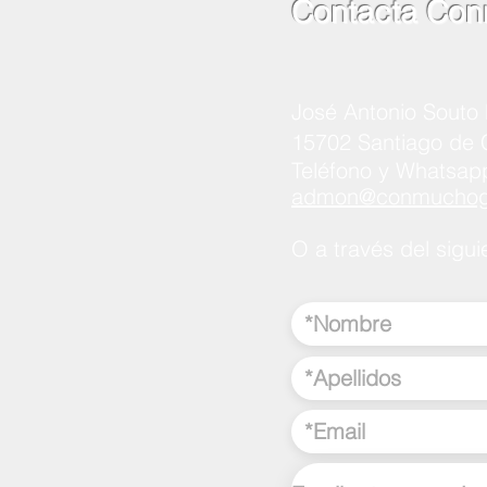
Contacta Con
José Antonio Souto 
15702 Santiago de
Teléfono y Whatsap
admon@conmuchogu
O a través del sigui