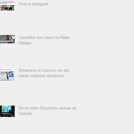
Pinto e Maragota
Consellos con Sexo na Radio
Galega
Entrevista no Convivir do día
sobre violencia obstétrica
De bo rollo! Educación sexual na
Guarda