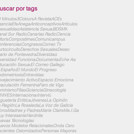
uscar por tags
 Minutos
3Colours
A Revista
ACEs
enciaEfe
Anega
Anticonceptivos
Artículos
exualidad
Asistencia Sexual
BDSMK
nal Sur Radio
Canarias Radio
Ciencia
ítoris
Compostimes
Comunicampus
nferencias
Congresos
Correo TV
rtocircuito
Derechos Sexuales
Deseo
ario de Pontevedra
Diversidad
versidad Funcional
Documental
Eche Así
ucación Sexual
El Correo Gallego
 Español
El Mundo
El Progreso
dometriosis
Entrevistas
vejecimiento Activo
Espacio Emociona
aculación Femenina
Faro de Vigo
eminismo
Filias
Gciencia
Ginecología
UNIVES
Internacional
Interviú
guetería Erótica
Jóvenes
La Opinión
 Región
La Rosaleda
La Voz de Galicia
bros
Madres y Padres
Marie Claire
Me.I.Ga
y Interesante
Nerdnite
evas Técnologías
evos Modelos Relacionales
Onda Cero
cientes Ostomizados
Personas Mayores