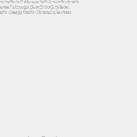
ncha
Pinto E Maragota
Poliamor
Postparto
ensa
Psicología
QuerEndo
Quo
Radio
dio Galega
Radio Obradoiro
Revistas