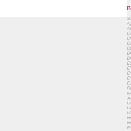
B
20
Ag
As
Ca
Cl
Co
Cu
Di
Di
Ed
El
En
En
Ey
F
I
Ju
La
Li
Mu
Nu
Nu
Pa