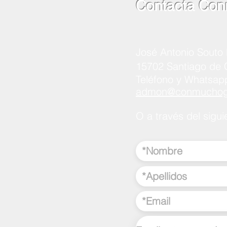
Contacta Con
José Antonio Souto 
15702 Santiago de
Teléfono y Whatsap
admon@conmuchogu
O a través del sigui