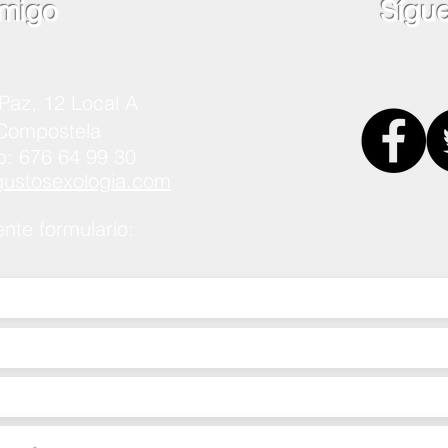
migo
Sígu
Paz, 12 Local A
 Compostela
p: 676 64 99 30
stosexologia.com
ente formulario: