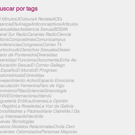
uscar por tags
 Minutos
3Colours
A Revista
ACEs
enciaEfe
Anega
Anticonceptivos
Artículos
exualidad
Asistencia Sexual
BDSMK
nal Sur Radio
Canarias Radio
Ciencia
ítoris
Compostimes
Comunicampus
nferencias
Congresos
Correo TV
rtocircuito
Derechos Sexuales
Deseo
ario de Pontevedra
Diversidad
versidad Funcional
Documental
Eche Así
ucación Sexual
El Correo Gallego
 Español
El Mundo
El Progreso
dometriosis
Entrevistas
vejecimiento Activo
Espacio Emociona
aculación Femenina
Faro de Vigo
eminismo
Filias
Gciencia
Ginecología
UNIVES
Internacional
Interviú
guetería Erótica
Jóvenes
La Opinión
 Región
La Rosaleda
La Voz de Galicia
bros
Madres y Padres
Marie Claire
Me.I.Ga
y Interesante
Nerdnite
evas Técnologías
evos Modelos Relacionales
Onda Cero
cientes Ostomizados
Personas Mayores