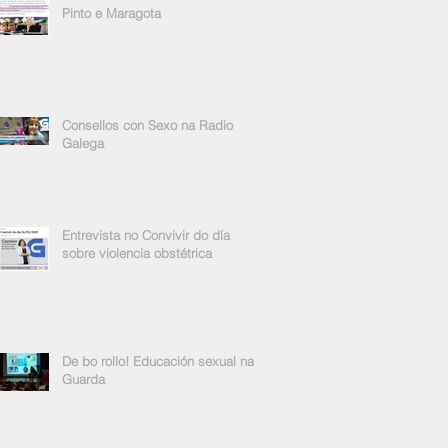
Pinto e Maragota
Consellos con Sexo na Radio
Galega
Entrevista no Convivir do día
sobre violencia obstétrica
De bo rollo! Educación sexual na
Guarda