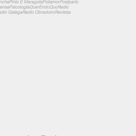
ncha
Pinto E Maragota
Poliamor
Postparto
ensa
Psicología
QuerEndo
Quo
Radio
dio Galega
Radio Obradoiro
Revistas