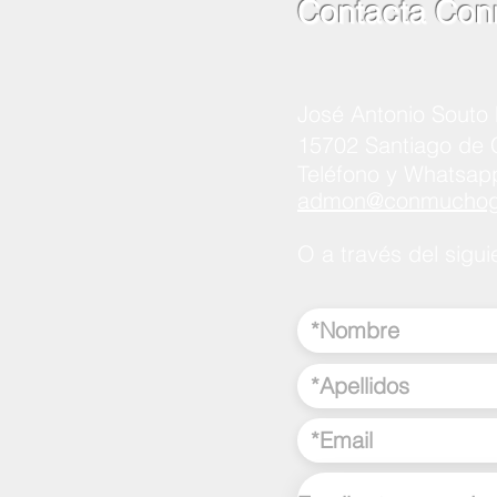
Contacta Con
José Antonio Souto 
15702 Santiago de
Teléfono y Whatsap
admon@conmuchogu
O a través del sigui