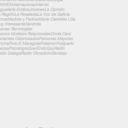
UNIVES
Internacional
Interviú
guetería Erótica
Jóvenes
La Opinión
 Región
La Rosaleda
La Voz de Galicia
bros
Madres y Padres
Marie Claire
Me.I.Ga
y Interesante
Nerdnite
evas Técnologías
evos Modelos Relacionales
Onda Cero
cientes Ostomizados
Personas Mayores
ncha
Pinto E Maragota
Poliamor
Postparto
ensa
Psicología
QuerEndo
Quo
Radio
dio Galega
Radio Obradoiro
Revistas