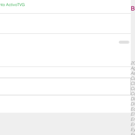
nto Activo
TVG
B
20
Ag
As
Ca
Cl
Co
Cu
Di
Di
Ed
El
En
En
Ey
F