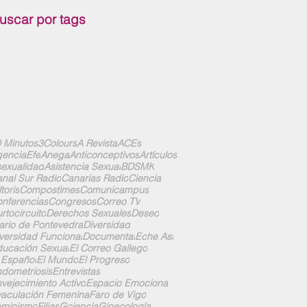
uscar por tags
 Minutos
3Colours
A Revista
ACEs
enciaEfe
Anega
Anticonceptivos
Artículos
exualidad
Asistencia Sexual
BDSMK
nal Sur Radio
Canarias Radio
Ciencia
ítoris
Compostimes
Comunicampus
nferencias
Congresos
Correo TV
rtocircuito
Derechos Sexuales
Deseo
ario de Pontevedra
Diversidad
versidad Funcional
Documental
Eche Así
ucación Sexual
El Correo Gallego
 Español
El Mundo
El Progreso
dometriosis
Entrevistas
vejecimiento Activo
Espacio Emociona
aculación Femenina
Faro de Vigo
eminismo
Filias
Gciencia
Ginecología