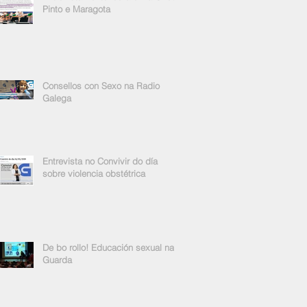
Pinto e Maragota
Consellos con Sexo na Radio
Galega
Entrevista no Convivir do día
sobre violencia obstétrica
De bo rollo! Educación sexual na
Guarda