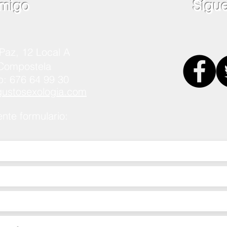
migo
Sígu
Paz, 12 Local A
 Compostela
p: 676 64 99 30
stosexologia.com
ente formulario: