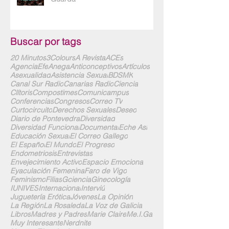
Buscar por tags
20 Minutos
3Colours
A Revista
ACEs
AgenciaEfe
Anega
Anticonceptivos
Artículos
Asexualidad
Asistencia Sexual
BDSMK
Canal Sur Radio
Canarias Radio
Ciencia
Clítoris
Compostimes
Comunicampus
Conferencias
Congresos
Correo TV
Curtocircuito
Derechos Sexuales
Deseo
Diario de Pontevedra
Diversidad
Diversidad Funcional
Documental
Eche Así
Educación Sexual
El Correo Gallego
El Español
El Mundo
El Progreso
Endometriosis
Entrevistas
Envejecimiento Activo
Espacio Emociona
Eyaculación Femenina
Faro de Vigo
Feminismo
Filias
Gciencia
Ginecología
IUNIVES
Internacional
Interviú
Juguetería Erótica
Jóvenes
La Opinión
La Región
La Rosaleda
La Voz de Galicia
Libros
Madres y Padres
Marie Claire
Me.I.Ga
Muy Interesante
Nerdnite