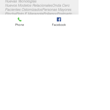
Nuevas Técnologías
Nuevos Modelos Relacionales
Onda Cero
Pacientes Ostomizados
Personas Mayores
Pincha
Pinto E Maragota
Poliamor
Postparto
Prensa
Psicología
QuerEndo
Quo
Radio
Radio Galega
Radio Obradoiro
Revistas
Phone
Facebook
Sígueme en las Redes
Contacta Conmigo
José Antonio Souto Paz, 12 Local A
15702 Santiago de Compostela
Teléfono y Whatsapp:
676 64 99 30
admon@conmuchogustosexologia.com
O a través del siguiente formulario: