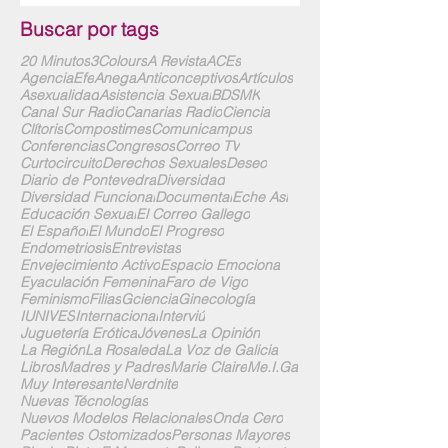
Buscar por tags
20 Minutos
3Colours
A Revista
ACEs
AgenciaEfe
Anega
Anticonceptivos
Artículos
Asexualidad
Asistencia Sexual
BDSMK
Canal Sur Radio
Canarias Radio
Ciencia
Clítoris
Compostimes
Comunicampus
Conferencias
Congresos
Correo TV
Curtocircuito
Derechos Sexuales
Deseo
Diario de Pontevedra
Diversidad
Diversidad Funcional
Documental
Eche Así
Educación Sexual
El Correo Gallego
El Español
El Mundo
El Progreso
Endometriosis
Entrevistas
Envejecimiento Activo
Espacio Emociona
Eyaculación Femenina
Faro de Vigo
Feminismo
Filias
Gciencia
Ginecología
IUNIVES
Internacional
Interviú
Juguetería Erótica
Jóvenes
La Opinión
La Región
La Rosaleda
La Voz de Galicia
Libros
Madres y Padres
Marie Claire
Me.I.Ga
Muy Interesante
Nerdnite
Nuevas Técnologías
Nuevos Modelos Relacionales
Onda Cero
Pacientes Ostomizados
Personas Mayores