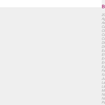
B
20
Ag
As
Ca
Cl
Co
Cu
Di
Di
Ed
El
En
En
Ey
F
I
Ju
La
Li
Mu
Nu
Nu
Pa