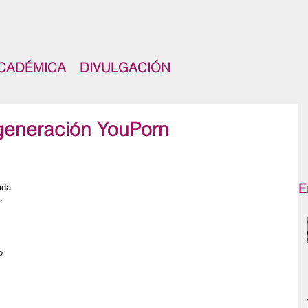
CADÉMICA
DIVULGACIÓN
 generación YouPorn
E
ada 
. 
o