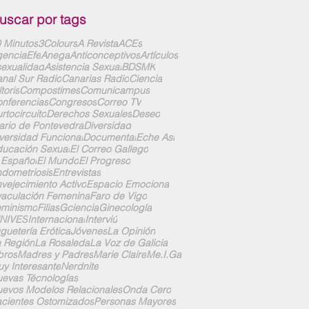
uscar por tags
 Minutos
3Colours
A Revista
ACEs
enciaEfe
Anega
Anticonceptivos
Artículos
exualidad
Asistencia Sexual
BDSMK
nal Sur Radio
Canarias Radio
Ciencia
ítoris
Compostimes
Comunicampus
nferencias
Congresos
Correo TV
rtocircuito
Derechos Sexuales
Deseo
ario de Pontevedra
Diversidad
versidad Funcional
Documental
Eche Así
ucación Sexual
El Correo Gallego
 Español
El Mundo
El Progreso
dometriosis
Entrevistas
vejecimiento Activo
Espacio Emociona
aculación Femenina
Faro de Vigo
eminismo
Filias
Gciencia
Ginecología
UNIVES
Internacional
Interviú
guetería Erótica
Jóvenes
La Opinión
 Región
La Rosaleda
La Voz de Galicia
bros
Madres y Padres
Marie Claire
Me.I.Ga
y Interesante
Nerdnite
evas Técnologías
evos Modelos Relacionales
Onda Cero
cientes Ostomizados
Personas Mayores