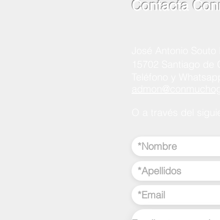
Contacta Con
José Antonio Souto 
15702 Santiago de
Teléfono y Whatsap
admon@conmuchogu
O a través del sigui