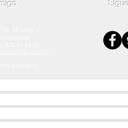
migo
Sígu
Paz, 12 Local A
 Compostela
p: 676 64 99 30
stosexologia.com
ente formulario: