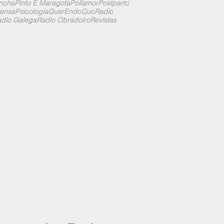
ncha
Pinto E Maragota
Poliamor
Postparto
ensa
Psicología
QuerEndo
Quo
Radio
dio Galega
Radio Obradoiro
Revistas