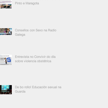
Pinto e Maragota
Consellos con Sexo na Radio
Galega
Entrevista no Convivir do día
sobre violencia obstétrica
De bo rollo! Educación sexual na
Guarda