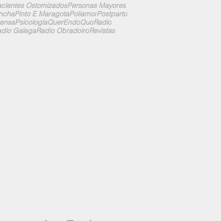
cientes Ostomizados
Personas Mayores
ncha
Pinto E Maragota
Poliamor
Postparto
ensa
Psicología
QuerEndo
Quo
Radio
dio Galega
Radio Obradoiro
Revistas