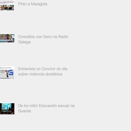
Pinto e Maragota
Consellos con Sexo na Radio
Galega
Entrevista no Convivir do día
sobre violencia obstétrica
De bo rollo! Educación sexual na
Guarda