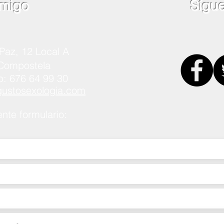
migo
Sígu
Paz, 12 Local A
 Compostela
p: 676 64 99 30
stosexologia.com
ente formulario: