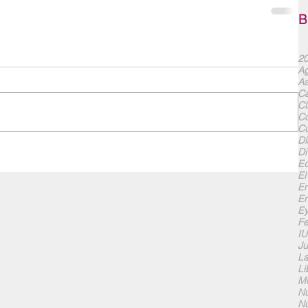
B
20
Ag
As
Ca
Cl
Co
Cu
Di
Di
Ed
El
En
En
Ey
F
I
Ju
La
Li
Mu
Nu
Nu