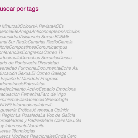
uscar por tags
 Minutos
3Colours
A Revista
ACEs
enciaEfe
Anega
Anticonceptivos
Artículos
exualidad
Asistencia Sexual
BDSMK
nal Sur Radio
Canarias Radio
Ciencia
ítoris
Compostimes
Comunicampus
nferencias
Congresos
Correo TV
rtocircuito
Derechos Sexuales
Deseo
ario de Pontevedra
Diversidad
versidad Funcional
Documental
Eche Así
ucación Sexual
El Correo Gallego
 Español
El Mundo
El Progreso
dometriosis
Entrevistas
vejecimiento Activo
Espacio Emociona
aculación Femenina
Faro de Vigo
eminismo
Filias
Gciencia
Ginecología
UNIVES
Internacional
Interviú
guetería Erótica
Jóvenes
La Opinión
 Región
La Rosaleda
La Voz de Galicia
bros
Madres y Padres
Marie Claire
Me.I.Ga
y Interesante
Nerdnite
evas Técnologías
evos Modelos Relacionales
Onda Cero