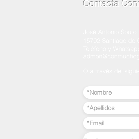
Contacta Con
José Antonio Souto 
15702 Santiago de
Teléfono y Whatsap
admon@conmuchogu
O a través del sigui